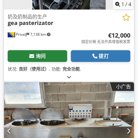
1
/
4
奶及奶制品的生产
gea pasterizator
€12,000
Privalj
7,138 km
固定价格 无法开具增值税发票
询问
拨打
状况:
良好（使用过）
, 功能:
完全功能
,
小广告