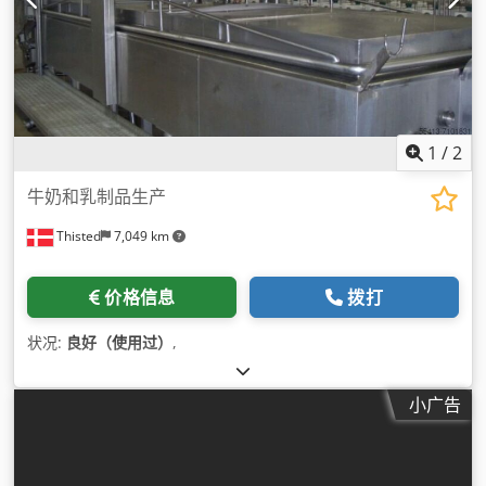
1
/
2
牛奶和乳制品生产
Thisted
7,049 km
价格信息
拨打
状况:
良好（使用过）
,
小广告