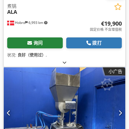
煮锅
ALA
€19,900
Hobro
6,993 km
固定价格 不含增值税
询问
拨打
状况:
良好（使用过）
,
小广告