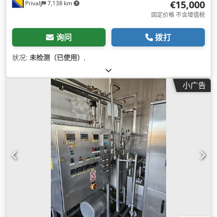
€15,000
Privalj
7,138 km
固定价格 不含增值税
询问
拨打
状况:
未检测（已使用）
,
小广告