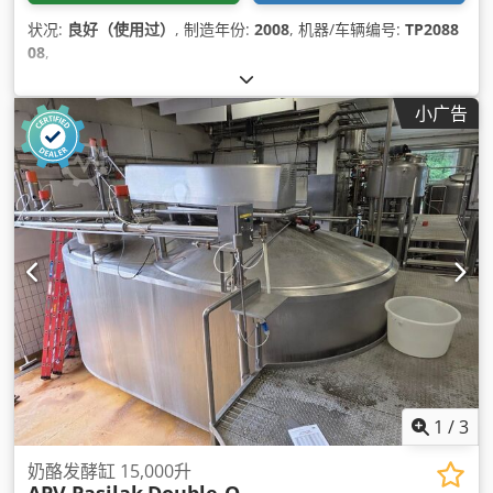
状况:
良好（使用过）
, 制造年份:
2008
, 机器/车辆编号:
TP2088
08
,
小广告
1
/
3
奶酪发酵缸 15,000升