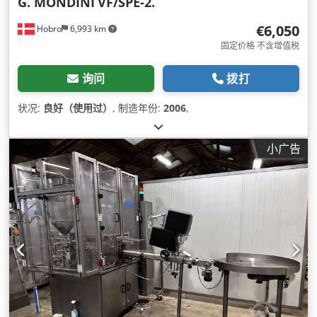
G. MONDINI
VF/SPE-2.
€6,050
Hobro
6,993 km
固定价格 不含增值税
询问
拨打
状况:
良好（使用过）
, 制造年份:
2006
,
小广告