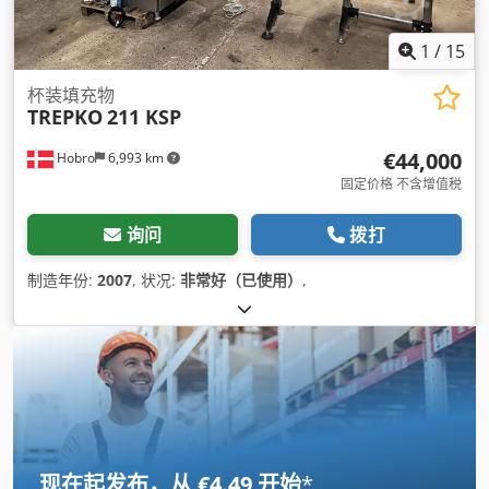
1
/
15
杯装填充物
TREPKO
211 KSP
€44,000
Hobro
6,993 km
固定价格 不含增值税
询问
拨打
制造年份:
2007
, 状况:
非常好（已使用）
,
现在起发布，从 €4.49 开始
*