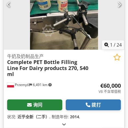
1
/
24
牛奶及奶制品生产
Complete PET Bottle Filling
Line
For Dairy products 270, 540
ml
€60,000
Przemyśl
6,491 km
VB 不含增值税
询问
拨打
状况:
近乎全新（二手）
, 制造年份:
2014
,