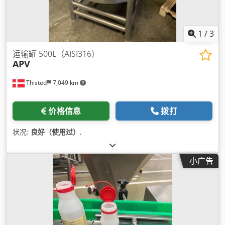
1
/
3
运输罐 500L（AISI316）
APV
Thisted
7,049 km
价格信息
拨打
状况:
良好（使用过）
,
小广告