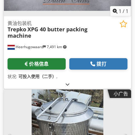
1
/
1
黄油包装机
Trepko
XPG 40 butter packing
machine
Heerhugowaard
7,491 km
价格信息
拨打
状况:
可投入使用（二手）
,
小广告