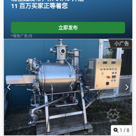
11 百万买家
正等着您
立即发布
*每条广告/月
小广告
1
/
8