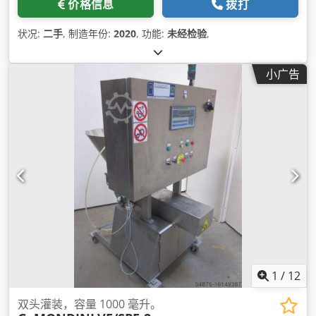
价格信息
拨打
状况:
二手
, 制造年份:
2020
, 功能:
未经检验
,
小广告
1
/
12
双头灌装，容量 1000 毫升。