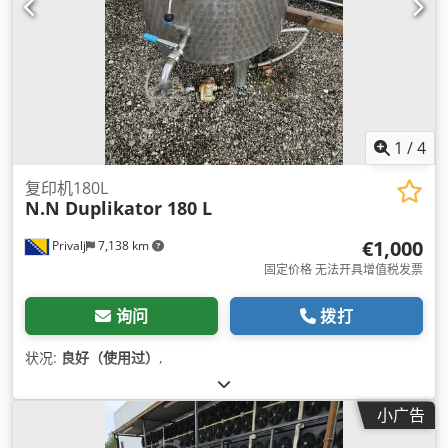
1
/
4
复印机180L
N.N Duplikator 180 L
€1,000
Privalj
7,138 km
固定价格 无法开具增值税发票
询问
拨打
状况:
良好（使用过）
,
小广告