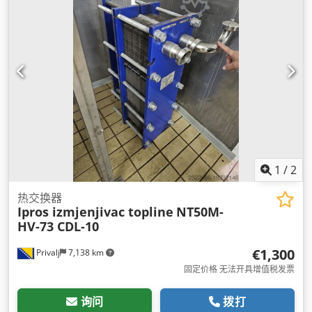
1
/
2
热交换器
Ipros izmjenjivac topline
NT50M-
HV-73 CDL-10
€1,300
Privalj
7,138 km
固定价格 无法开具增值税发票
询问
拨打