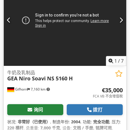
1
/
7
牛奶及乳制品
GEA Niro Soavi
NS 5160 H
€35,000
Gifhorn
7,160 km
FCA VB 不含增值税
询问
拨打
状况:
非常好（已使用）
, 制造年份:
2004
, 功能:
完全功能
, 压力:
220 横杆
, 总重量:
7,000 千克
, 设备:
文档 / 手册, 铭牌可用
,