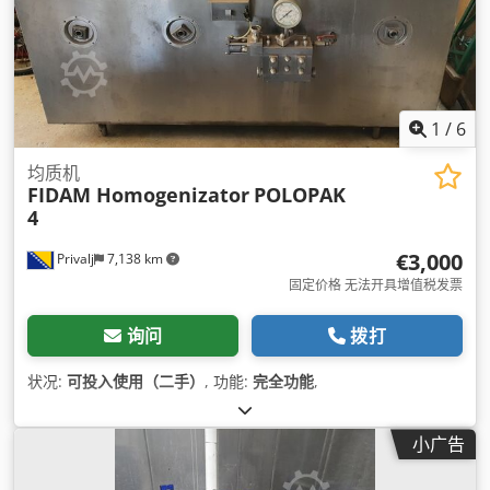
1
/
6
均质机
FIDAM Homogenizator
POLOPAK
4
€3,000
Privalj
7,138 km
固定价格 无法开具增值税发票
询问
拨打
状况:
可投入使用（二手）
, 功能:
完全功能
,
小广告