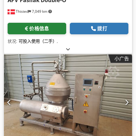
APV Pasilak
Double-O
Thisted
7,049 km
价格信息
拨打
状况:
可投入使用（二手）
,
小广告