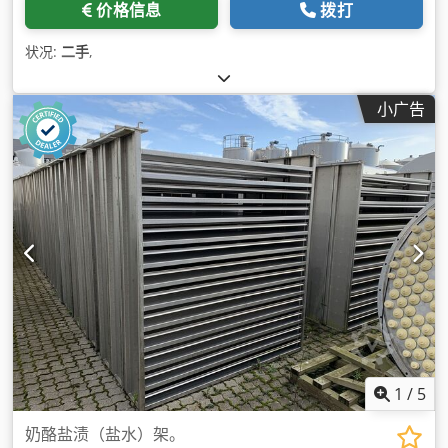
价格信息
拨打
状况:
二手
,
小广告
1
/
5
奶酪盐渍（盐水）架。