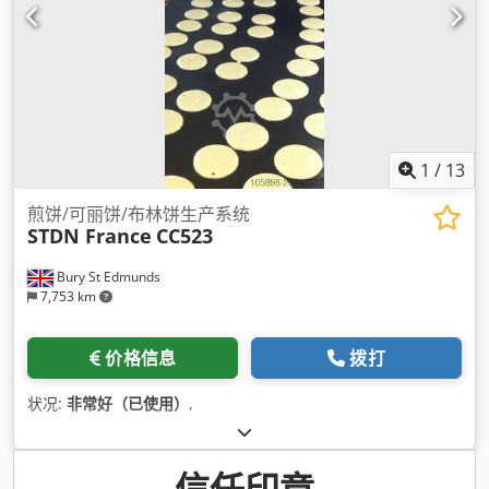
1
/
13
煎饼/可丽饼/布林饼生产系统
STDN France
CC523
Bury St Edmunds
7,753 km
价格信息
拨打
状况:
非常好（已使用）
,
信任印章