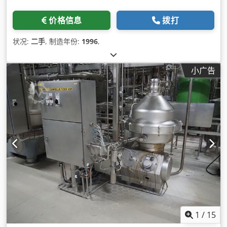
价格信息
拨打
状况:
二手
, 制造年份:
1996
,
小广告
1
/
15