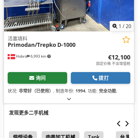
1
/
20
活塞填料
Primodan/Trepko
D-1000
€12,100
Hobro
6,993 km
固定价格 不含增值税
询问
拨打
状况:
非常好（已使用）
, 制造年份:
1994
, 功能:
完全功能
,
发现更多二手机械
烘焙设备
肉类加工机械
Tank
台 锯