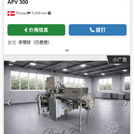
APV
300
Thisted
7,049 km
价格信息
拨打
状况:
非常好（已使用）
,
小广告