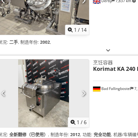
Derby
7,837 km
1
/
14
状况:
二手
, 制造年份:
2002
,
烹饪容器
Korimat
KA 240 
Bad Fallingbostel
7,
1
/
6
状况:
全新翻修（已使用）
, 制造年份:
2012
, 功能:
完全功能
, 机器/车辆编