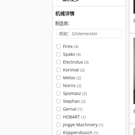
机械详情
制造商：
Firex
(4)
Spako
(4)
Electrolux
(3)
Korimat
(2)
Metos
(2)
Norris
(2)
Spomasz
(2)
Stephan
(2)
Gernal
(1)
HOBART
(1)
Jingye Machinery
(1)
Küppersbusch
(1)