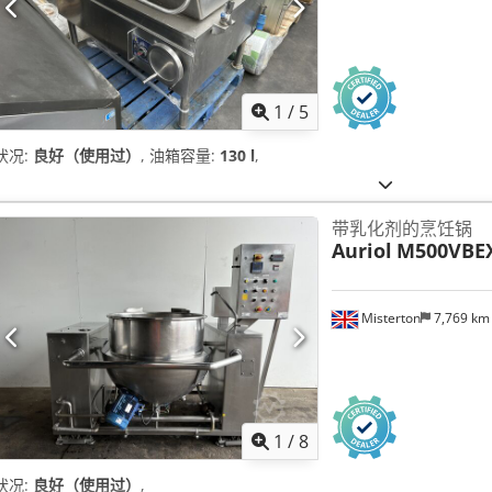
1
/
5
状况:
良好（使用过）
, 油箱容量:
130 l
,
带乳化剂的烹饪锅
Auriol
M500VBE
Misterton
7,769 k
1
/
8
状况:
良好（使用过）
,