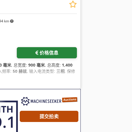
94 km
价格信息
00 毫米
, 总宽度:
900 毫米
, 总高度:
1,400
输入频率:
50 赫兹
, 输入电流类型:
三相
, 保修
提交拍卖