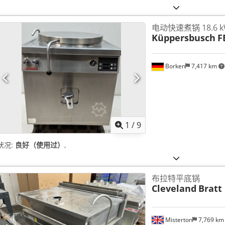
电动快速煮锅 18.6 
Küppersbusch
F
Borken
7,417 km
1
/
9
状况:
良好（使用过）
,
布拉特平底锅
Cleveland
Bratt
Misterton
7,769 k