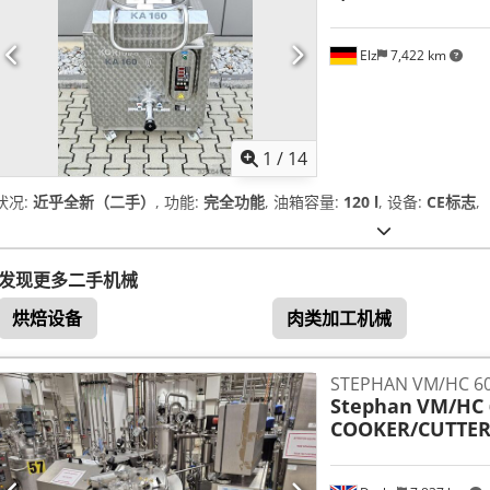
Elz
7,422 km
1
/
14
状况:
近乎全新（二手）
, 功能:
完全功能
, 油箱容量:
120 l
, 设备:
CE标志
,
发现更多二手机械
烘焙设备
肉类加工机械
STEPHAN VM/HC
Stephan
VM/HC 
COOKER/CUTTE