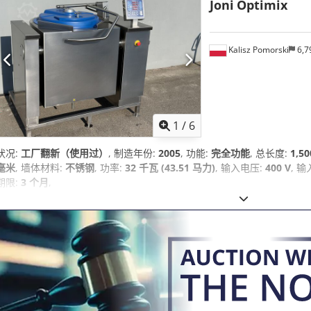
Joni
Optimix
Kalisz Pomorski
6,7
1
/
6
状况:
工厂翻新（使用过）
, 制造年份:
2005
, 功能:
完全功能
, 总长度:
1,5
毫米
, 墙体材料:
不锈钢
, 功率:
32 千瓦 (43.51 马力)
, 输入电压:
400 V
, 
期限:
3 个月
,