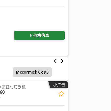
价格信息
Mccormick Cx 95
小广告
 60 烹饪与切割机
60
R