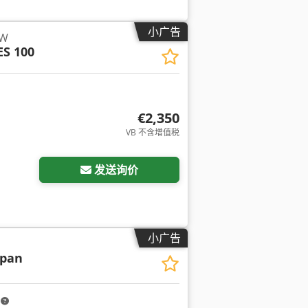
小广告
kW
ES 100
€2,350
VB 不含增值税
发送询价
小广告
 pan
m