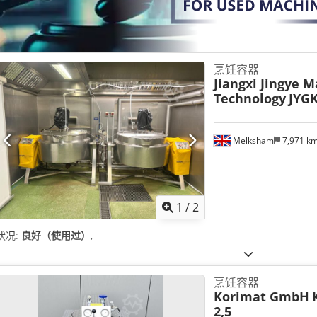
烹饪容器
Jiangxi Jingye 
Technology
JYGK
Melksham
7,971 k
1
/
2
状况:
良好（使用过）
,
烹饪容器
Korimat GmbH
2,5