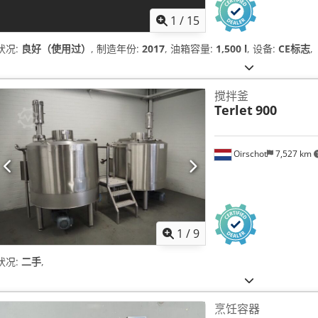
1
/
15
状况:
良好（使用过）
, 制造年份:
2017
, 油箱容量:
1,500 l
, 设备:
CE标志
,
搅拌釜
Terlet
900
Oirschot
7,527 km
1
/
9
状况:
二手
,
烹饪容器