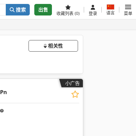
搜索
出售
语言
收藏列表
(0)
登录
菜单
相关性
小广告
 Pn