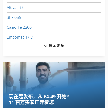
Altivar 58
Bhx 055
Casio Te 2200
Emcomat 17 D
显示更多
Furukawa 735 Ls
Fuw 250
Fz 0
Index B 60
International 434
现在起发布，从 €4.49 开始
*
Linde
11 百万买家
正等着您
Newton 20