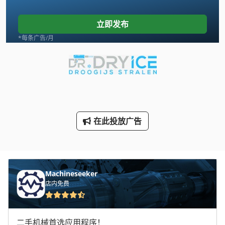
Tank
立即发布
Transmig 400
*每条广告/月
Vdf Dus 560
Wenzel Lh 54
三维 扫描 仪
手动 剪 板 机
在此投放广告
手动 绞车
手枪
Machineseeker
断头台
店内免费
服务器 机柜
林 德 叉车
二手机械首选应用程序！