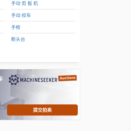
手动 剪 板 机
手动 绞车
手枪
断头台
标签打印机
轮式挖掘机
车
提交拍卖