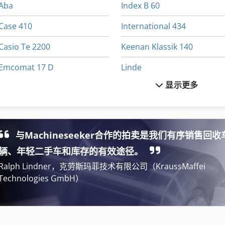
Aba
Index B 60
Case 410
International 434
Casio Te 2200
Keenan Klassik 140
Emcomat 17 D
Linde
显示更多
Fecken Kirfel Aachen Germany
Makino Snc 64
Felder Af 22
Monosem 4 Reihig
Fuw 250
Newton 20
与Machineseeker合作的拍卖是我们有序销售回收
Fz 0
Pruner King
辆、年轻二手车和库存的有效途径。
Ralph Lindner，克劳斯玛菲技术有限公司（KraussMaffei
Technologies GmbH）