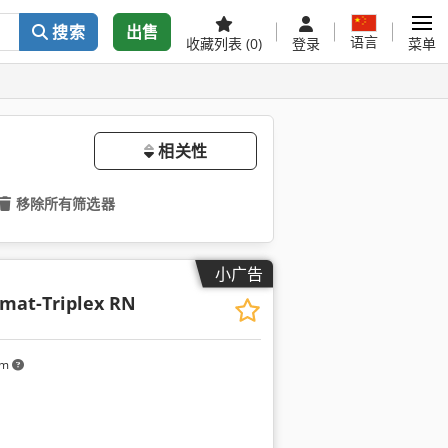
搜索
出售
语言
收藏列表
(0)
登录
菜单
相关性
移除所有筛选器
小广告
mat-Triplex RN
km