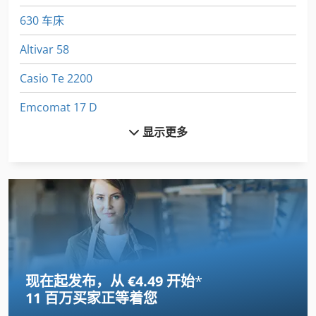
630 车床
Altivar 58
Casio Te 2200
Emcomat 17 D
显示更多
Euclid R 35
Felder Af 22
Furukawa 735 Ls
Fuw 250
Fz 0
现在起发布，从 €4.49 开始
*
Gildemeister Ct 20
11 百万买家
正等着您
International 434