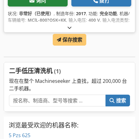
询问
拨打
状况:
非常好（已使用）
, 制造年份:
2017
, 功能:
完全功能
, 机器/
车辆编号:
MClL-800?OSK+KK
, 输入电压:
400 V
, 输入电流类型:
三相
, 冷却类型:
空气
, 总宽度:
2,330 毫米
, 总长度:
2,150 毫米
,
总高度:
2,800 毫米
, 铝板厚度（最大）:
2 毫米
, 持续运行压力:
保存搜索
0.5 横杆
, 桌面长度:
1,150 毫米
, 设备:
热水, 铭牌可用
,
二手低压清洗机
(1)
现在在整个 Machineseeker 上查找，超过 200,000 台
二手机器。
搜索
浏览最受欢迎的机器名称:
5 Pzs 625