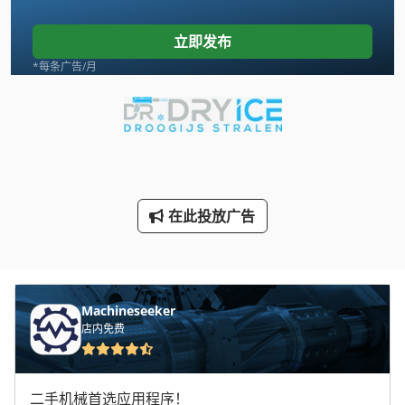
Linde
立即发布
Newton 20
*每条广告/月
Schaublin 135
Tank
Vdf Dus 560
Wenzel Lh 54
在此投放广告
手动 剪 板 机
手动 绞车
Machineseeker
手枪
店内免费
断头台
林 德 叉车
二手机械首选应用程序！