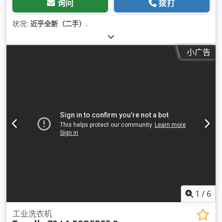
询问
拨打
状况:
近乎全新（二手）
,
小广告
1
/
6
工业洗衣机