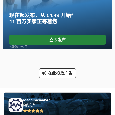
Index B 60
现在起发布，从 €4.49 开始
*
International 434
11 百万买家
正等着您
Linde
Newton 20
立即发布
Tank
*每条广告/月
Transmig 400
Vdf Dus 560
在此投放广告
Wenzel Lh 54
三维 扫描 仪
手动 剪 板 机
Machineseeker
店内免费
手动 绞车