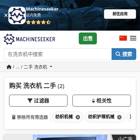
Machineseeker
前往应用
店内免费
出售
搜索
/ ... / 二手 洗衣机
购买 洗衣机 二手
(2)
过滤器
相关性
纺织机械
纺织护理机械
洗衣
移除所有筛选器
小广告