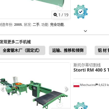
1
/
19
制造年份:
2005
, 状况:
二手
, 功能:
完全功能
,
发现更多二手机械
全套锯木厂（固定式）
运输、推移和倾倒
铝 材 
斯托尔蒂切割线
Storti
RM 400 S 
Miechucino
6,623 