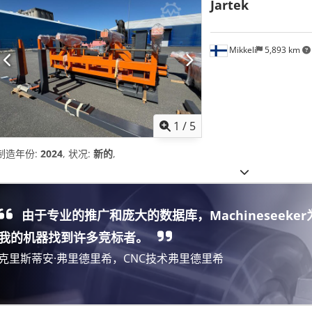
Jartek
Mikkeli
5,893 km
1
/
5
制造年份:
2024
, 状况:
新的
,
由于专业的推广和庞大的数据库，Machineseeker
我的机器找到许多竞标者。
克里斯蒂安·弗里德里希，CNC技术弗里德里希