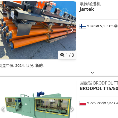
滚筒输送机
Jartek
Mikkeli
5,893 km
1
/
3
制造年份:
2024
, 状况:
新的
,
圆盘锯 BRODPOL TT5
BRODPOL
TT5/5
Miechucino
6,623 