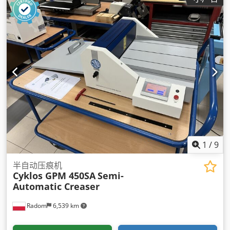
1
/
9
半自动压痕机
Cyklos GPM 450SA
Semi-
Automatic Creaser
Radom
6,539 km