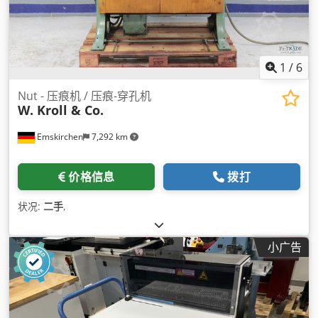
1
/
6
Nut - 压痕机 / 压痕-穿孔机
W. Kroll & Co.
Emskirchen
7,292 km
价格信息
拨打
状况:
二手
,
小广告