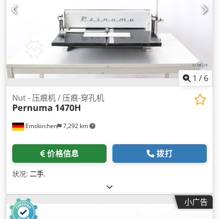
1
/
6
Nut - 压痕机 / 压痕-穿孔机
Pernuma
1470H
Emskirchen
7,292 km
价格信息
拨打
状况:
二手
,
小广告