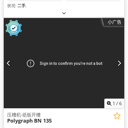
状况:
二手
,
小广告
1
/
6
压槽机-纸板开槽
Polygraph
BN 135