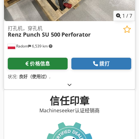
1
/
7
打孔机，穿孔机
Renz Punch SU 500
Perforator
Radom
6,539 km
价格信息
拨打
状况:
良好（使用过）
,
信任印章
Machineseeker认证经销商