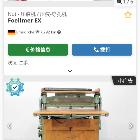
1
/
6
Nut - 压痕机 / 压痕-穿孔机
Foellmer
EX
Emskirchen
7,292 km
价格信息
拨打
状况:
二手
,
小广告