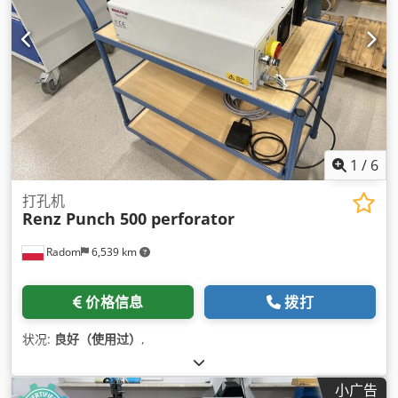
1
/
6
打孔机
Renz Punch 500 perforator
Radom
6,539 km
价格信息
拨打
状况:
良好（使用过）
,
小广告