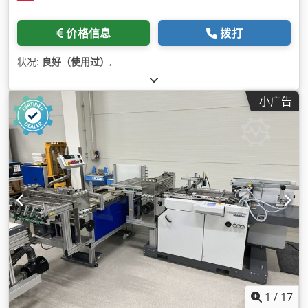
价格信息
拨打
状况:
良好（使用过）
,
小广告
1
/
17