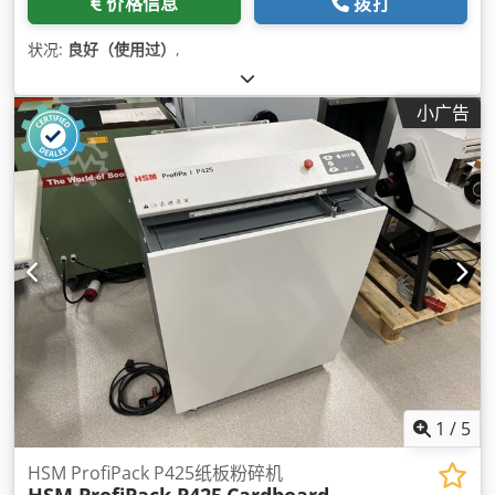
价格信息
拨打
状况:
良好（使用过）
,
小广告
1
/
5
HSM ProfiPack P425纸板粉碎机
HSM ProfiPack P425
Cardboard