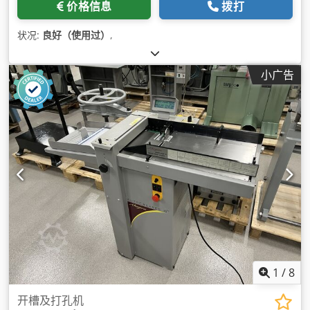
价格信息
拨打
状况:
良好（使用过）
,
小广告
1
/
8
开槽及打孔机