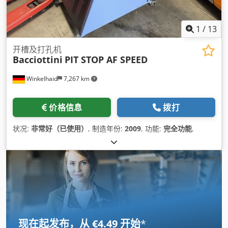
1
/
13
开槽及打孔机
Bacciottini
PIT STOP AF SPEED
Winkelhaid
7,267 km
价格信息
拨打
状况:
非常好（已使用）
, 制造年份:
2009
, 功能:
完全功能
,
现在起发布，从 €4.49 开始
*