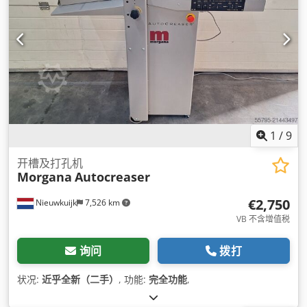
1
/
9
开槽及打孔机
Morgana
Autocreaser
€2,750
Nieuwkuijk
7,526 km
VB 不含增值税
询问
拨打
状况:
近乎全新（二手）
, 功能:
完全功能
,