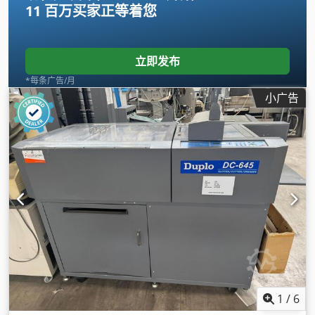
11 百万买家
正等着您
立即发布
*每条广告/月
小广告
1
/
6