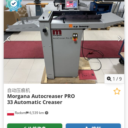
1
/
9
自动压痕机
Morgana Autocreaser PRO
33
Automatic Creaser
Radom
6,539 km