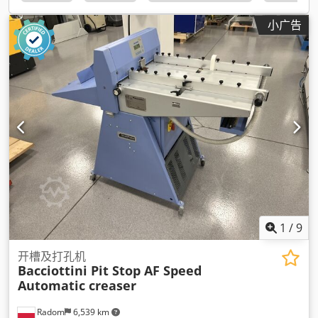
小广告
1
/
9
开槽及打孔机
Bacciottini Pit Stop AF Speed
Automatic creaser
Radom
6,539 km