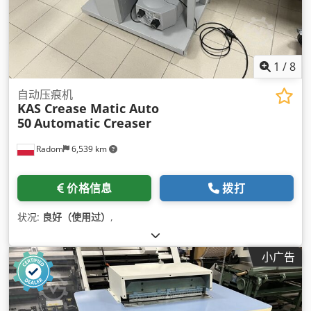
1
/
8
自动压痕机
KAS Crease Matic Auto
50
Automatic Creaser
Radom
6,539 km
价格信息
拨打
状况:
良好（使用过）
,
小广告