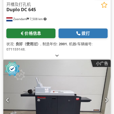
开槽及打孔机
Duplo
DC 645
Zaandam
7,508 km
价格信息
拨打
状况:
良好（使用过）
, 制造年份:
2001
, 机器/车辆编号:
071159148
,
小广告