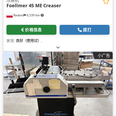
压痕机
Foellmer 45 ME
Creaser
Radom
6,539 km
价格信息
拨打
状况:
良好（使用过）
,
小广告