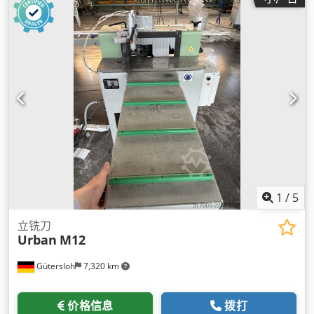
1
/
5
立铣刀
Urban
M12
Gütersloh
7,320 km
价格信息
拨打