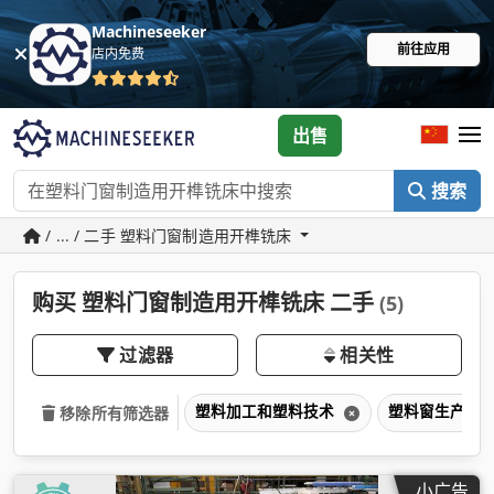
Machineseeker
前往应用
店内免费
出售
搜索
/ ... / 二手 塑料门窗制造用开榫铣床
购买 塑料门窗制造用开榫铣床 二手
(5)
过滤器
相关性
塑料加工和塑料技术
塑料窗生产机
移除所有筛选器
小广告