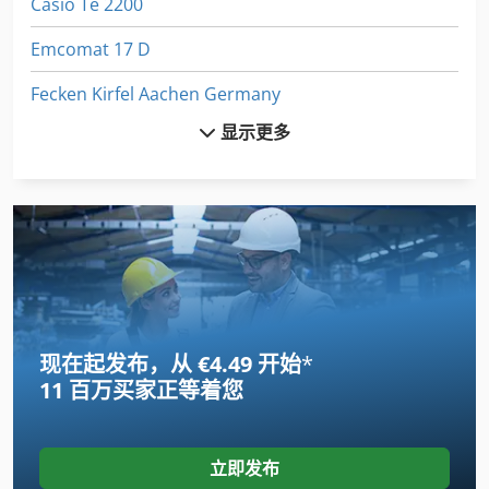
Casio Te 2200
Emcomat 17 D
Fecken Kirfel Aachen Germany
显示更多
Felder Af 22
Fuw 250
Fz 0
Gildemeister Ct 20
International 434
现在起发布，从 €4.49 开始
*
Linde
11 百万买家
正等着您
Newton 20
Pilous Arg 230
立即发布