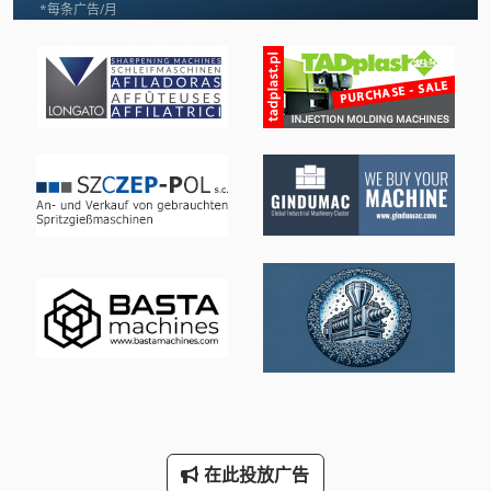
Schaublin 135
*每条广告/月
Sunward Swe 17 B
Vdf Dus 560
Wenzel Lh 54
三维 扫描 仪
手动 剪 板 机
手动 绞车
手枪
断头台
林 德 叉车
标签打印机
在此投放广告