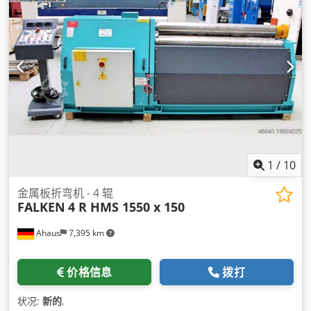
1
/
10
金属板折弯机 - 4 辊
FALKEN
4 R HMS 1550 x 150
Ahaus
7,395 km
价格信息
拨打
状况:
新的
,