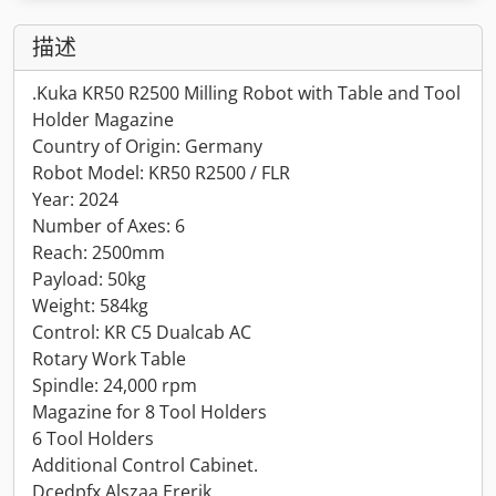
描述
.Kuka KR50 R2500 Milling Robot with Table and Tool
Holder Magazine
Country of Origin: Germany
Robot Model: KR50 R2500 / FLR
Year: 2024
Number of Axes: 6
Reach: 2500mm
Payload: 50kg
Weight: 584kg
Control: KR C5 Dualcab AC
Rotary Work Table
Spindle: 24,000 rpm
Magazine for 8 Tool Holders
6 Tool Holders
Additional Control Cabinet.
Dcedpfx Alszaa Ererjk