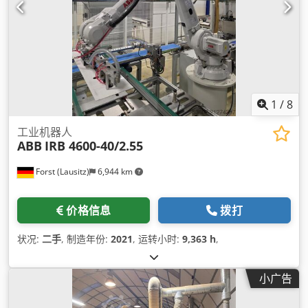
1
/
8
工业机器人
ABB
IRB 4600-40/2.55
Forst (Lausitz)
6,944 km
价格信息
拨打
状况:
二手
, 制造年份:
2021
, 运转小时:
9,363 h
,
小广告