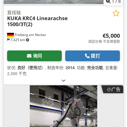
1
/
8
直线轴
KUKA
KRC4 Linearachse
1500/3T(2)
€5,000
Freiberg am Neckar
7,425 km
固定价格 不含增值税
询问
拨打
状况:
良好（使用过）
, 制造年份:
2014
, 功能:
完全功能
, 总重量:
2,200 千克
,
小广告