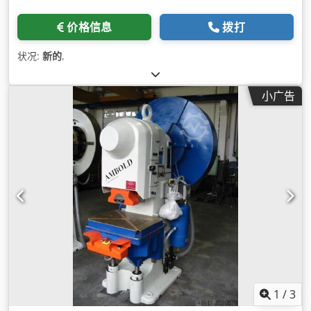
价格信息
拨打
状况:
新的
,
小广告
1
/
3