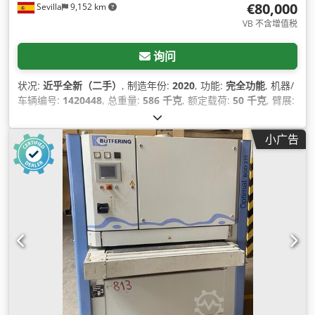
€80,000
Sevilla
9,152 km
VB 不含增值税
询问
状况:
近乎全新（二手）
, 制造年份:
2020
, 功能:
完全功能
, 机器/
车辆编号:
1420448
, 总重量:
586 千克
, 额定载荷:
50 千克
, 臂展:
2,500 毫米
, 控制器型号:
KUKA KRC4
, 输入电压:
380 V
, 输入电
流:
23 A
, 输入电流类型:
三相
,
小广告