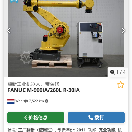
1
/
4
翻新工业机器人，带保修
FANUC
M-900iA/260L R-30iA
Weert
7,522 km
价格信息
拨打
状况:
工厂翻新（使用过）
, 制造年份:
2011
, 功能:
完全功能
, 机