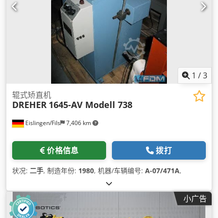
1
/
3
辊式矫直机
DREHER
1645-AV Modell 738
Eislingen/Fils
7,406 km
价格信息
拨打
状况:
二手
, 制造年份:
1980
, 机器/车辆编号:
A-07/471A
,
小广告