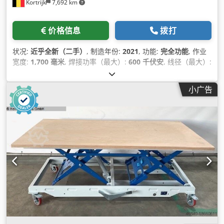
Kortrijk
7,692 km
价格信息
拨打
状况:
近乎全新（二手）
, 制造年份:
2021
, 功能:
完全功能
, 作业
宽度:
1,700 毫米
, 焊接功率（最大）:
600 千伏安
, 线径（最大）:
6 毫米
, 输入电流类型:
三相
,
小广告