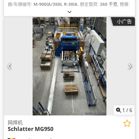
器/车辆编号:
M-900iA/260L R-30iA
, 额定载荷:
260 千克
, 臂展:
3,100 毫米
, 控制器制造商:
Fanuc
, 控制器型号:
R-30iA
, 教导盒
制造商:
Fanuc
, 设备:
文档 / 手册
,
小广告
1
/
6
网焊机
Schlatter
MG950