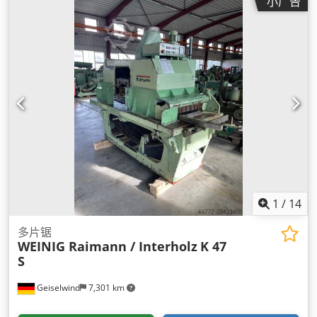
小广告
1
/
14
多片锯
WEINIG Raimann / Interholz
K 47
S
Geiselwind
7,301 km