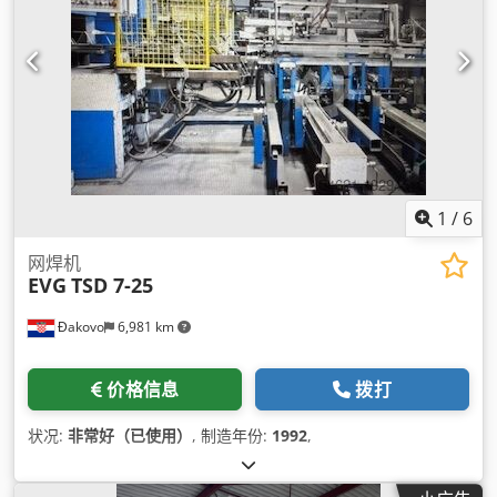
1
/
6
网焊机
EVG
TSD 7-25
Đakovo
6,981 km
价格信息
拨打
状况:
非常好（已使用）
, 制造年份:
1992
,