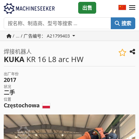
出售
搜索
/ ... / 广告编号： A21799403
焊接机器人
KUKA
KR 16 L8 arc HW
出厂年份
2017
状况
二手
位置
Częstochowa