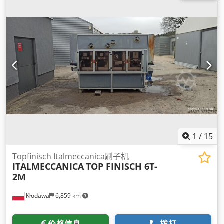
1
/
15
Topfinisch Italmeccanica刷子机
ITALMECCANICA
TOP FINISCH 6T-
2M
Kłodawa
6,859 km
价格信息
拨打