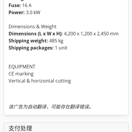
Fuse:
16 A
Power:
3.0 kW
Dimensions & Weight
Dimensions (L x W x H):
4,200 x 1,200 x 2,450 mm
Shipping weight:
485 kg
Shipping packages:
1 unit
EQUIPMENT
CE marking
Vertical & horizontal cutting
该广告为自动翻译，可能存在翻译错误。
支付处理