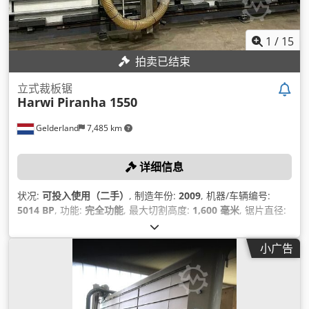
1
/
15
拍卖已结束
立式裁板锯
Harwi
Piranha 1550
Gelderland
7,485 km
详细信息
状况:
可投入使用（二手）
, 制造年份:
2009
, 机器/车辆编号:
5014 BP
, 功能:
完全功能
, 最大切割高度:
1,600 毫米
, 锯片直径:
250 毫米
, 空载重量:
500 千克
, 切割深度:
55 毫米
,
小广告