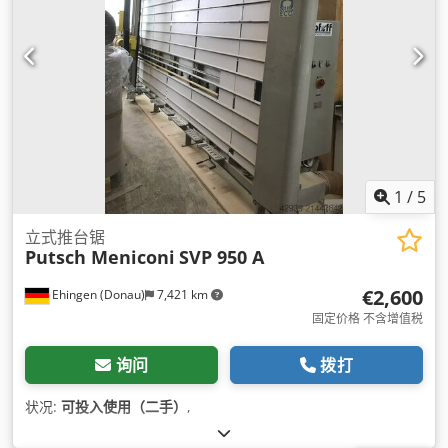
1
/
5
立式推台锯
Putsch Meniconi
SVP 950 A
€2,600
Ehingen (Donau)
7,421 km
固定价格 不含增值税
询问
拨打
状况:
可投入使用（二手）
,