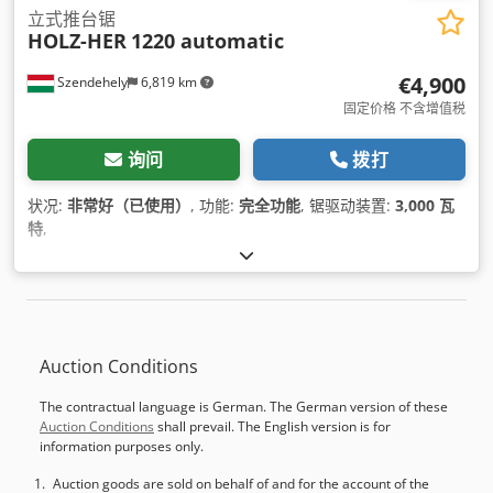
立式推台锯
HOLZ-HER
1220 automatic
€4,900
Szendehely
6,819 km
固定价格 不含增值税
询问
拨打
状况:
非常好（已使用）
, 功能:
完全功能
, 锯驱动装置:
3,000 瓦
特
,
Auction Conditions
The contractual language is German. The German version of these
Auction Conditions
shall prevail. The English version is for
information purposes only.
Auction goods are sold on behalf of and for the account of the