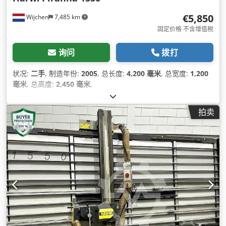
€5,850
Wijchen
7,485 km
固定价格 不含增值税
询问
拨打
状况:
二手
, 制造年份:
2005
, 总长度:
4,200 毫米
, 总宽度:
1,200
毫米
, 总高度:
2,450 毫米
,
拍卖