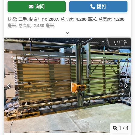
询问
拨打
状况:
二手
, 制造年份:
2007
, 总长度:
4,200 毫米
, 总宽度:
1,200
毫米
, 总高度:
2,450 毫米
,
小广告
1
/
4