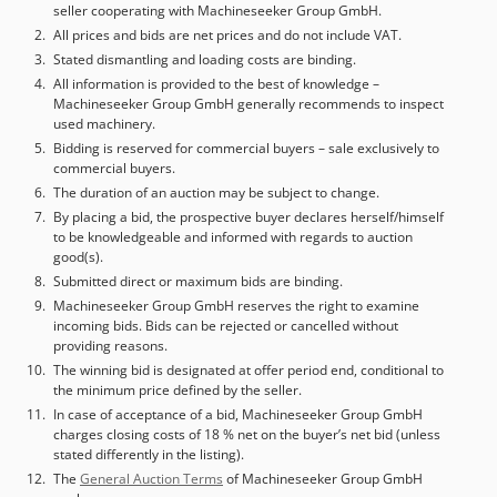
seller cooperating with Machineseeker Group GmbH.
All prices and bids are net prices and do not include VAT.
Stated dismantling and loading costs are binding.
All information is provided to the best of knowledge –
Machineseeker Group GmbH generally recommends to inspect
used machinery.
Bidding is reserved for commercial buyers – sale exclusively to
commercial buyers.
The duration of an auction may be subject to change.
By placing a bid, the prospective buyer declares herself/himself
to be knowledgeable and informed with regards to auction
good(s).
Submitted direct or maximum bids are binding.
Machineseeker Group GmbH reserves the right to examine
incoming bids. Bids can be rejected or cancelled without
providing reasons.
The winning bid is designated at offer period end, conditional to
the minimum price defined by the seller.
In case of acceptance of a bid, Machineseeker Group GmbH
charges closing costs of 18 % net on the buyer’s net bid (unless
stated differently in the listing).
The
General Auction Terms
of Machineseeker Group GmbH