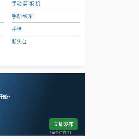
手动 剪 板 机
手动 绞车
手枪
断头台
林 德 叉车
轮式挖掘机
 开始
*
立即发布
*每条广告/月