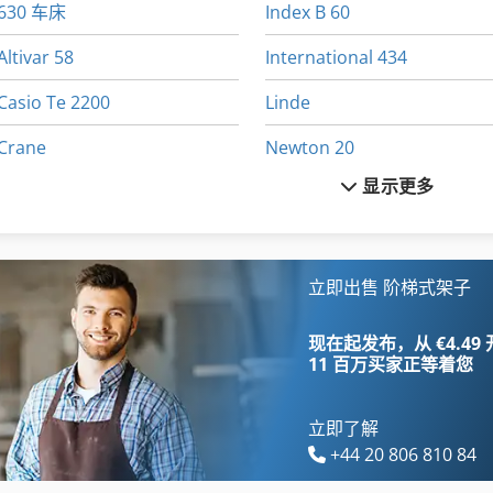
630 车床
Index B 60
Altivar 58
International 434
Casio Te 2200
Linde
Crane
Newton 20
显示更多
Euclid R 32
Schaublin 135
Euclid R 35
Vdf Dus 560
Felder Af 22
Wenzel Lh 54
立即出售 阶梯式架子
Fuw 250
三维 扫描 仪
现在起发布，从 €4.49
11 百万买家
正等着您
立即了解
+44 20 806 810 84