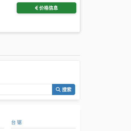
价格信息
。
搜索
台 锯