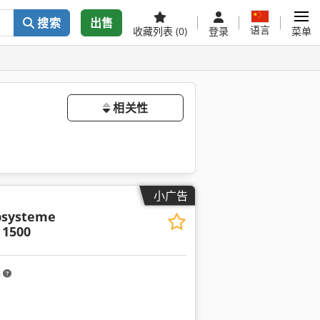
搜索
出售
语言
收藏列表
(0)
登录
菜单
相关性
小广告
psysteme
 1500
m
多图片