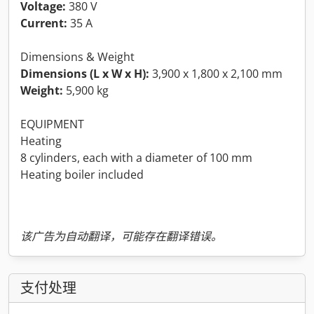
Voltage:
380 V
Current:
35 A
Dimensions & Weight
Dimensions (L x W x H):
3,900 x 1,800 x 2,100 mm
Weight:
5,900 kg
EQUIPMENT
Heating
8 cylinders, each with a diameter of 100 mm
Heating boiler included
该广告为自动翻译，可能存在翻译错误。
支付处理