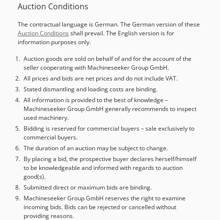
Auction Conditions
The contractual language is German. The German version of these
Auction Conditions
shall prevail. The English version is for
information purposes only.
Auction goods are sold on behalf of and for the account of the
seller cooperating with Machineseeker Group GmbH.
All prices and bids are net prices and do not include VAT.
Stated dismantling and loading costs are binding.
All information is provided to the best of knowledge –
Machineseeker Group GmbH generally recommends to inspect
used machinery.
Bidding is reserved for commercial buyers – sale exclusively to
commercial buyers.
The duration of an auction may be subject to change.
By placing a bid, the prospective buyer declares herself/himself
to be knowledgeable and informed with regards to auction
good(s).
Submitted direct or maximum bids are binding.
Machineseeker Group GmbH reserves the right to examine
incoming bids. Bids can be rejected or cancelled without
providing reasons.