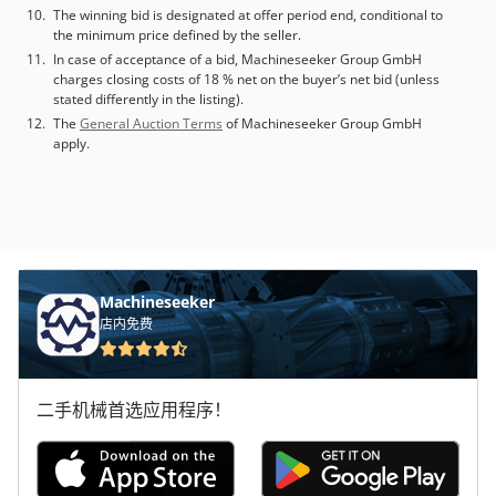
The winning bid is designated at offer period end, conditional to
the minimum price defined by the seller.
In case of acceptance of a bid, Machineseeker Group GmbH
charges closing costs of 18 % net on the buyer’s net bid (unless
stated differently in the listing).
The
General Auction Terms
of Machineseeker Group GmbH
apply.
Machineseeker
店内免费
二手机械首选应用程序！