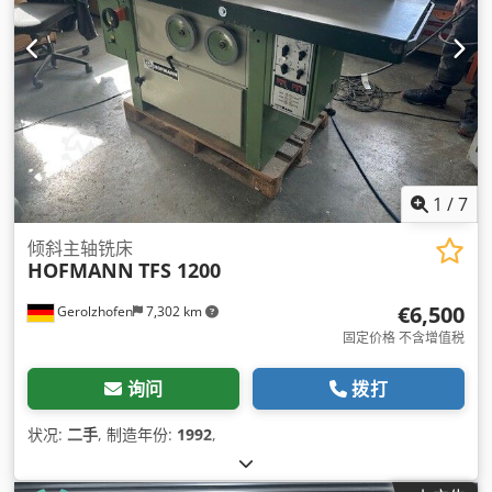
1
/
7
倾斜主轴铣床
HOFMANN
TFS 1200
€6,500
Gerolzhofen
7,302 km
固定价格 不含增值税
询问
拨打
状况:
二手
, 制造年份:
1992
,