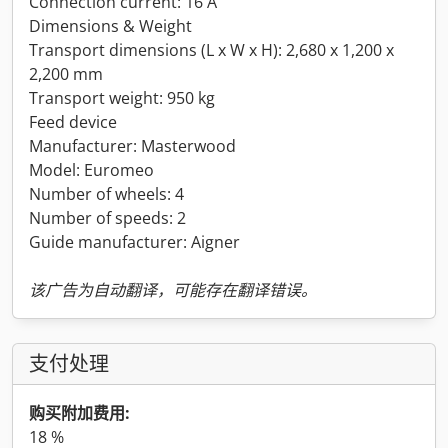
Connection current: 16 A
Dimensions & Weight
Transport dimensions (L x W x H): 2,680 x 1,200 x
2,200 mm
Transport weight: 950 kg
Feed device
Manufacturer: Masterwood
Model: Euromeo
Number of wheels: 4
Number of speeds: 2
Guide manufacturer: Aigner
该广告为自动翻译，可能存在翻译错误。
支付处理
购买附加费用:
18 %