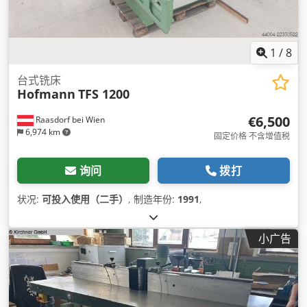
1
/
8
台式铣床
Hofmann
TFS 1200
€6,500
Raasdorf bei Wien
6,974 km
固定价格 不含增值税
询问
拨打
状况:
可投入使用（二手）
, 制造年份:
1991
,
小广告