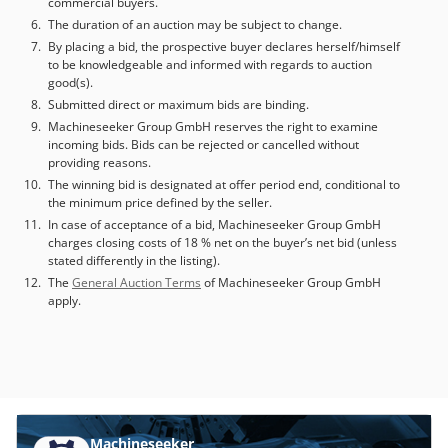
commercial buyers.
The duration of an auction may be subject to change.
By placing a bid, the prospective buyer declares herself/himself
to be knowledgeable and informed with regards to auction
good(s).
Submitted direct or maximum bids are binding.
Machineseeker Group GmbH reserves the right to examine
incoming bids. Bids can be rejected or cancelled without
providing reasons.
The winning bid is designated at offer period end, conditional to
the minimum price defined by the seller.
In case of acceptance of a bid, Machineseeker Group GmbH
charges closing costs of 18 % net on the buyer’s net bid (unless
stated differently in the listing).
The
General Auction Terms
of Machineseeker Group GmbH
apply.
Machineseeker