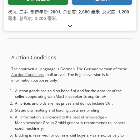
状况:
二手
, 制造年份:
2001
, 总长度:
2,680 毫米
, 总宽度:
1,200
毫米
, 总高度:
2,200 毫米
,
Auction Conditions
The contractual language is German. The German version of these
Auction Conditions
shall prevail. The English version is for
information purposes only.
Auction goods are sold on behalf of and for the account of the
seller cooperating with Machineseeker Group GmbH.
All prices and bids are net prices and do not include VAT.
Stated dismantling and loading costs are binding.
All information is provided to the best of knowledge –
Machineseeker Group GmbH generally recommends to inspect
used machinery.
Bidding is reserved for commercial buyers – sale exclusively to