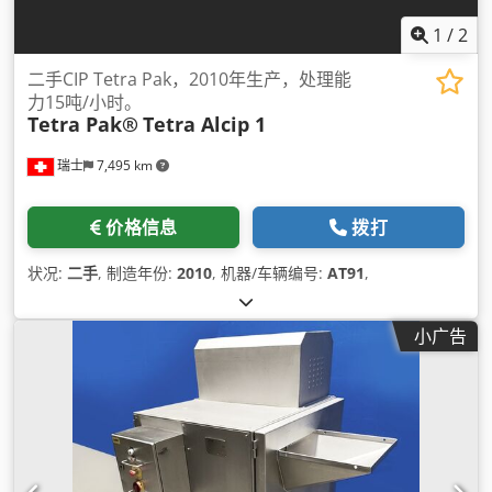
1
/
2
二手CIP Tetra Pak，2010年生产，处理能
力15吨/小时。
Tetra Pak®
Tetra Alcip 1
瑞士
7,495 km
价格信息
拨打
状况:
二手
, 制造年份:
2010
, 机器/车辆编号:
AT91
,
小广告