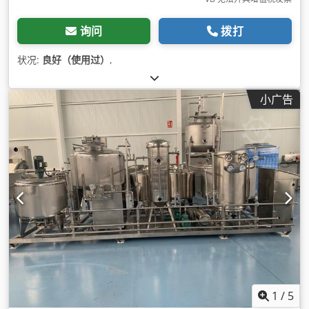
询问
拨打
状况:
良好（使用过）
,
小广告
1
/
5