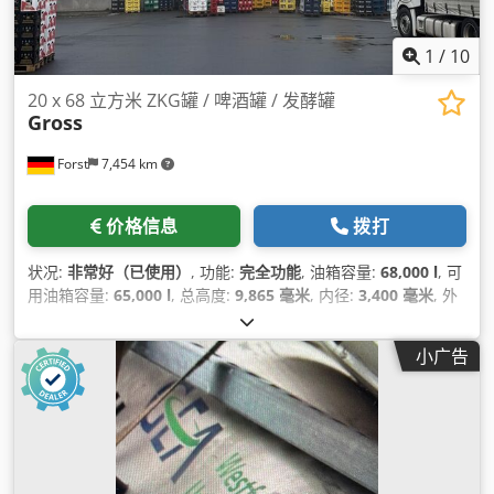
1
/
10
20 x 68 立方米 ZKG罐 / 啤酒罐 / 发酵罐
Gross
Forst
7,454 km
价格信息
拨打
状况:
非常好（已使用）
, 功能:
完全功能
, 油箱容量:
68,000 l
, 可
用油箱容量:
65,000 l
, 总高度:
9,865 毫米
, 内径:
3,400 毫米
, 外
径:
3,800 毫米
, 总重量:
4,200 千克
, 负压:
0.02 Pa
, 超压（最
大）:
2 横杆
,
小广告