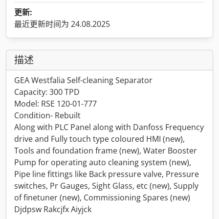
更新:
最近更新时间为 24.08.2025
描述
GEA Westfalia Self-cleaning Separator
Capacity: 300 TPD
Model: RSE 120-01-777
Condition- Rebuilt
Along with PLC Panel along with Danfoss Frequency
drive and Fully touch type coloured HMI (new),
Tools and foundation frame (new), Water Booster
Pump for operating auto cleaning system (new),
Pipe line fittings like Back pressure valve, Pressure
switches, Pr Gauges, Sight Glass, etc (new), Supply
of finetuner (new), Commissioning Spares (new)
Djdpsw Rakcjfx Aiyjck