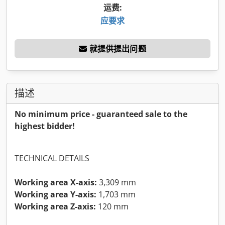
运费:
应要求
就提供提出问题
描述
No minimum price - guaranteed sale to the
highest bidder!
TECHNICAL DETAILS
Working area X-axis:
3,309 mm
Working area Y-axis:
1,703 mm
Working area Z-axis:
120 mm