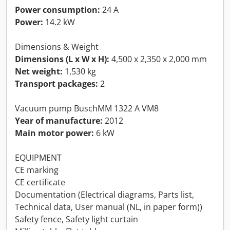
Power consumption:
24 A
Power:
14.2 kW
Dimensions & Weight
Dimensions (L x W x H):
4,500 x 2,350 x 2,000 mm
Net weight:
1,530 kg
Transport packages:
2
Vacuum pump Busch
MM 1322 A VM8
Year of manufacture:
2012
Main motor power:
6 kW
EQUIPMENT
CE marking
CE certificate
Documentation (Electrical diagrams, Parts list,
Technical data, User manual (NL, in paper form))
Safety fence, Safety light curtain