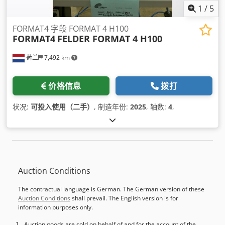
1
/
5
FORMAT4 字段 FORMAT 4 H100
FORMAT4
FELDER FORMAT 4 H100
荷兰
7,492 km
价格信息
拨打
状况:
可投入使用（二手）
, 制造年份:
2025
, 轴数:
4
,
Auction Conditions
The contractual language is German. The German version of these
Auction Conditions
shall prevail. The English version is for
information purposes only.
Auction goods are sold on behalf of and for the account of the