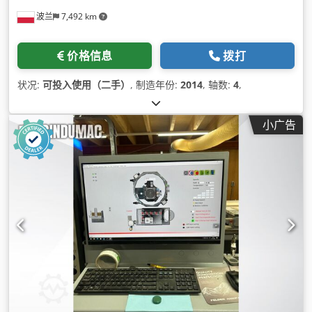
波兰
7,492 km
价格信息
拨打
状况:
可投入使用（二手）
, 制造年份:
2014
, 轴数:
4
,
小广告