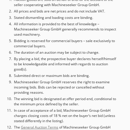
seller cooperating with Machineseeker Group GmbH.
All prices and bids are net prices and do not include VAT.
Stated dismantling and loading costs are binding.
All information is provided to the best of knowledge –
Machineseeker Group GmbH generally recommends to inspect
used machinery.
Bidding is reserved for commercial buyers – sale exclusively to
commercial buyers.
The duration of an auction may be subject to change.
By placing a bid, the prospective buyer declares herself/himself
to be knowledgeable and informed with regards to auction
good(s).
Submitted direct or maximum bids are binding.
Machineseeker Group GmbH reserves the right to examine
incoming bids. Bids can be rejected or cancelled without
providing reasons.
The winning bid is designated at offer period end, conditional to
the minimum price defined by the seller.
In case of acceptance of a bid, Machineseeker Group GmbH
charges closing costs of 18 % net on the buyer’s net bid (unless
stated differently in the listing).
The
General Auction Terms
of Machineseeker Group GmbH